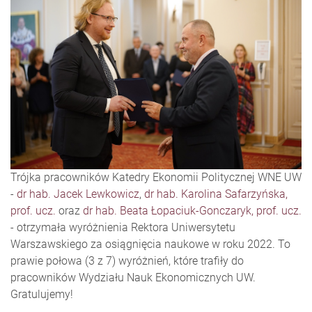
Trójka pracowników Katedry Ekonomii Politycznej WNE UW
-
dr hab. Jacek Lewkowicz
,
dr hab. Karolina Safarzyńska,
prof. ucz.
oraz
dr hab. Beata Łopaciuk-Gonczaryk, prof. ucz.
- otrzymała wyróżnienia Rektora Uniwersytetu
Warszawskiego za osiągnięcia naukowe w roku 2022. To
prawie połowa (3 z 7) wyróżnień, które trafiły do
pracowników Wydziału Nauk Ekonomicznych UW.
Gratulujemy!